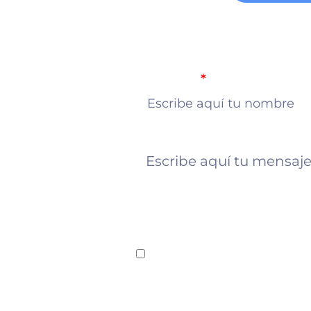
Nombre
 más
Mensaje
es de
Acepto la Politica de t
del Jardín Infantil Años M
Enviar mensaje