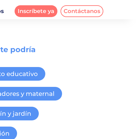
os
Inscríbete ya
Contáctanos
te podría
to educativo
dores y maternal
ín y jardín
ión