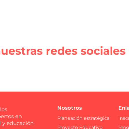
uestras redes sociales
Nosotros
Enla
ños
pertos en
Planeación estratégica
Insc
l y educación
Proyecto Educativo
Prog