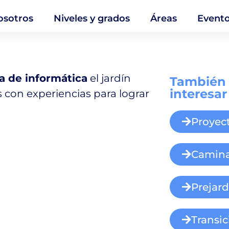
osotros
Niveles y grados
Áreas
Event
ea de informática
el jardín
También 
interesar
s con experiencias para lograr
Proyec
Camina
Prejard
Transic