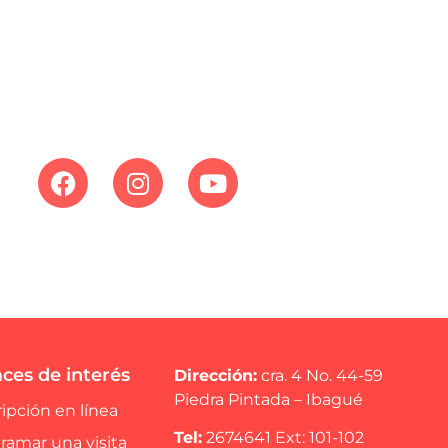
ces de interés
Dirección:
cra. 4 No. 44-59
Piedra Pintada – Ibagué
ripción en línea
Tel:
2674641 Ext: 101-102
ramar una visita