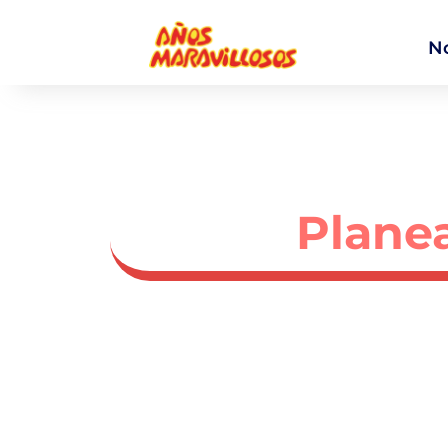
N
Planea